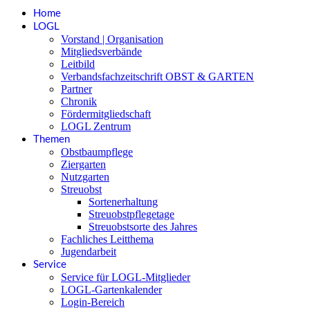
Home
LOGL
Vorstand | Organisation
Mitgliedsverbände
Leitbild
Verbandsfachzeitschrift OBST & GARTEN
Partner
Chronik
Fördermitgliedschaft
LOGL Zentrum
Themen
Obstbaumpflege
Ziergarten
Nutzgarten
Streuobst
Sortenerhaltung
Streuobstpflegetage
Streuobstsorte des Jahres
Fachliches Leitthema
Jugendarbeit
Service
Service für LOGL-Mitglieder
LOGL-Gartenkalender
Login-Bereich