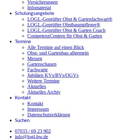
Versicherungen
Infomaterial
Schulungsangebote
LOGL-Geprüfter Obst & Gartenfachwart®
LOGL-Geprüfter Obstbaumpfleger®
LOGL-Geprüfter Obst & Garten Coach
CompetenzCentren für Obst & Garten
Termine
Alle Termine auf einen Blick
Obst- und Gartenbau allgemein
Messen
Gartenschauen
Fachwarte
Jubiläen KVs/BVs/OGVs
Weitere Termine
Aktuelles
Aktuelles Archiv
Kontakt
Kontakt
Impressum
Datenschutzerklärung
Suchen
07033 / 69 23 902
info@logl-bw.de