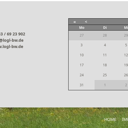
«
<
Mo
Di
M
3 / 69 23 902
27
28
29
@logl-bw.de
3
4
5
.logl-bw.de
10
11
12
17
18
19
24
25
26
31
1
2
HOME
IM