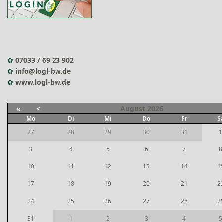
✿
07033 / 69 23 902
✿
info@logl-bw.de
✿
www.logl-bw.de
«
<
August
2026
Mo
Di
Mi
Do
Fr
S
27
28
29
30
31
1
3
4
5
6
7
8
10
11
12
13
14
1
17
18
19
20
21
2
24
25
26
27
28
2
31
1
2
3
4
5