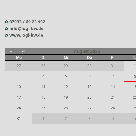
✿
07033 / 69 23 902
✿
info@logl-bw.de
✿
www.logl-bw.de
«
<
August
2026
Mo
Di
Mi
Do
Fr
S
27
28
29
30
31
1
3
4
5
6
7
10
11
12
13
14
1
17
18
19
20
21
2
24
25
26
27
28
2
31
1
2
3
4
5