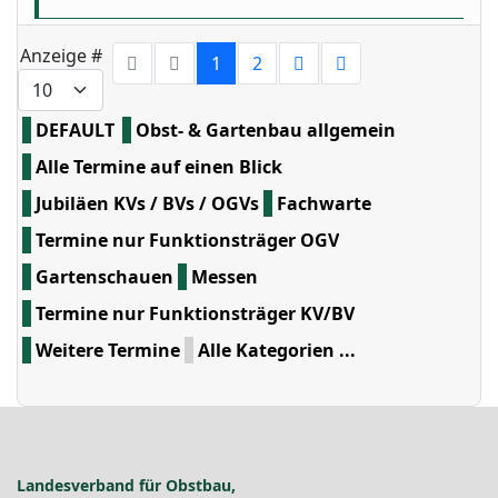
Limite der Paginierungsliste
Anzeige #
1
2
DEFAULT
Obst- & Gartenbau allgemein
Alle Termine auf einen Blick
Jubiläen KVs / BVs / OGVs
Fachwarte
Termine nur Funktionsträger OGV
Gartenschauen
Messen
Termine nur Funktionsträger KV/BV
Weitere Termine
Alle Kategorien ...
Landesverband für Obstbau,