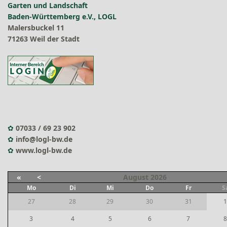
Garten und Landschaft
Baden-Württemberg e.V., LOGL
Malersbuckel 11
71263 Weil der Stadt
✿
07033 / 69 23 902
✿
info@logl-bw.de
✿
www.logl-bw.de
«
<
August
2026
Mo
Di
Mi
Do
Fr
S
27
28
29
30
31
1
3
4
5
6
7
8